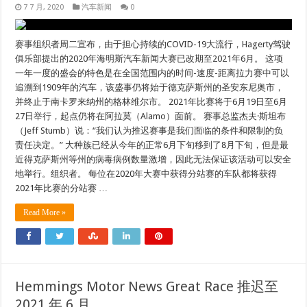
7 7 月, 2020
汽车新闻
0
赛事组织者周二宣布，由于担心持续的COVID-19大流行，Hagerty驾驶
俱乐部提出的2020年海明斯汽车新闻大赛已改期至2021年6月。 这项
一年一度的盛会的特色是在全国范围内的时间-速度-距离拉力赛中可以
追溯到1909年的汽车，该盛事仍将始于德克萨斯州的圣安东尼奥市，
并终止于南卡罗来纳州的格林维尔市。 2021年比赛将于6月19日至6月
27日举行，起点仍将在阿拉莫（Alamo）面前。 赛事总监杰夫·斯坦布
（Jeff Stumb）说：“我们认为推迟赛事是我们面临的条件和限制的负
责任决定。” 大种族已经从今年的正常6月下旬移到了8月下旬，但是最
近得克萨斯州等州的病毒病例数量激增，因此无法保证该活动可以安全
地举行。组织者。 每位在2020年大赛中获得分站赛的车队都将获得
2021年比赛的分站赛 …
Read More »
Hemmings Motor News Great Race 推迟至
2021 年 6 月