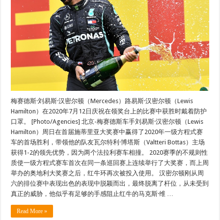
梅赛德斯·刘易斯·汉密尔顿（Mercedes）路易斯·汉密尔顿（Lewis
Hamilton）在2020年7月12日庆祝在领奖台上的比赛中获胜时戴着防护
口罩。 [Photo/Agencies] 北京-梅赛德斯车手刘易斯·汉密尔顿（Lewis
Hamilton）周日在首届施蒂里亚大奖赛中赢得了2020年一级方程式赛
车的首场胜利，带领他的队友瓦尔特利·博塔斯（Valtteri Bottas）主场
获得1-2的领先优势，因为两个法拉利赛车相撞。 2020赛季的不规则性
质使一级方程式赛车首次在同一条巡回赛上连续举行了大奖赛，而上周
举办的奥地利大奖赛之后，红牛环再次被投入使用。 汉密尔顿刚从周
六的排位赛中表现出色的表现中脱颖而出，最终脱离了杆位，从未受到
真正的威胁，他似乎有足够的手感阻止红牛的马克斯·维 …
Read More »