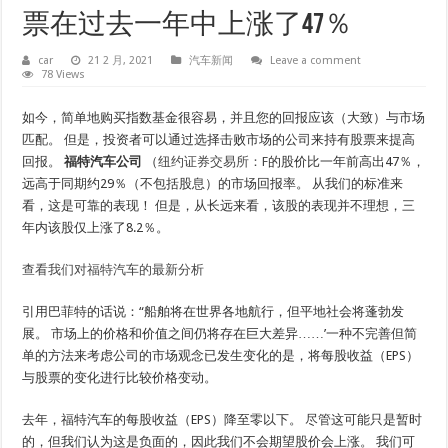
票在过去一年中上涨了47％
car
21 2 月, 2021
汽车新闻
Leave a comment
78 Views
如今，简单地购买指数基金很容易，并且您的回报应该（大致）与市场
匹配。 但是，投资者可以通过选择击败市场的公司来持有股票来提高
回报。
福特汽车公司
（
纽约证券交易所：F
的股价比一年前高出47％，
远高于同期约29％（不包括股息）的市场回报率。 从我们的标准来
看，这是可靠的表现！ 但是，从长远来看，该股的表现并不理想，三
年内该股仅上涨了8.2％。
查看我们对福特汽车的最新分析
引用巴菲特的话说：“船舶将在世界各地航行，但平地社会将蓬勃发
展。 市场上的价格和价值之间仍将存在巨大差异……’一种不完善但简
单的方法来考虑公司的市场观念已发生变化的是，将每股收益（EPS）
与股票的变化进行比较价格变动。
去年，福特汽车的每股收益（EPS）降至零以下。 尽管这可能只是暂时
的，但我们认为这是负面的，因此我们不会期望股价会上涨。 我们可