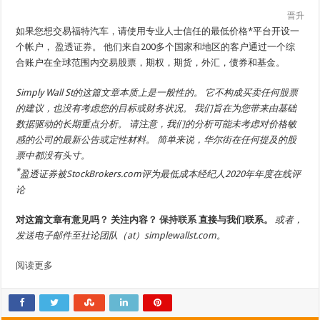
晋升
如果您想交易福特汽车，请使用专业人士信任的最低价格*平台开设一
个帐户，
盈透证券
。 他们来自200多个国家和地区的客户通过一个综
合账户在全球范围内交易股票，期权，期货，外汇，债券和基金。
Simply Wall St的这篇文章本质上是一般性的。 它不构成买卖任何股票
的建议，也没有考虑您的目标或财务状况。 我们旨在为您带来由基础
数据驱动的长期重点分析。 请注意，我们的分析可能未考虑对价格敏
感的公司的最新公告或定性材料。 简单来说，华尔街在任何提及的股
票中都没有头寸。
*
盈透证券被StockBrokers.com评为最低成本经纪人2020年年度在线评
论
对这篇文章有意见吗？ 关注内容？
保持联系
直接与我们联系。
或者，
发送电子邮件至社论团队（at）simplewallst.com。
阅读更多