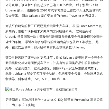
公司表示，该全新平台的总投资已达 100 亿卢比。 对于那些不了解
Urbania 的人，该模型在 2020 年汽车博览会上首次作为现代面包车向
公众展示。 新款 Urbania 是广受欢迎的 Force Traveller 的升级版。
为该平台建造的新工厂现已开始批量生产车辆。 根据 Force Motors 的
新闻稿，首批车辆将在未来两周内交付给经销商。 据制造商称，
Urbania 是美国第一款为驾驶员和副驾驶员提供安全气囊碰撞和侧翻合
规性的车辆。 最近在印多尔举行的经销商会议也展示了该模型。 此
外，在此次活动中，部分经销商有机会试驾新款 Urbania。
该公司还透露了该平台的更多细节，例如 Urbania 是美国第一个完全全
新的模块化单体壳面板货车平台，并具有许多同类产品中的首创特性。
此外，它是美国第一款满足碰撞、侧翻和行人安全标准的厢式货车。
此外，Urbania 配备了多项安全功能，包括双安全气囊、全轮通风盘式
制动器、斜坡辅助、ESP、ABS、EBD 和 ETDC。
另请阅读：
莫迪总理乘坐 Hercules C-130J 降落在 Purvanchal 高速公路
上，为开幕式（视频）