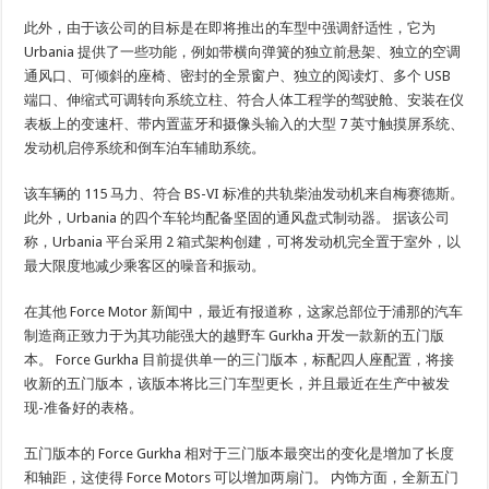
此外，由于该公司的目标是在即将推出的车型中强调舒适性，它为
Urbania 提供了一些功能，例如带横向弹簧的独立前悬架、独立的空调
通风口、可倾斜的座椅、密封的全景窗户、独立的阅读灯、多个 USB
端口、伸缩式可调转向系统立柱、符合人体工程学的驾驶舱、安装在仪
表板上的变速杆、带内置蓝牙和摄像头输入的大型 7 英寸触摸屏系统、
发动机启停系统和倒车泊车辅助系统。
该车辆的 115 马力、符合 BS-VI 标准的共轨柴油发动机来自梅赛德斯。
此外，Urbania 的四个车轮均配备坚固的通风盘式制动器。 据该公司
称，Urbania 平台采用 2 箱式架构创建，可将发动机完全置于室外，以
最大限度地减少乘客区的噪音和振动。
在其他 Force Motor 新闻中，最近有报道称，这家总部位于浦那的汽车
制造商正致力于为其功能强大的越野车 Gurkha 开发一款新的五门版
本。 Force Gurkha 目前提供单一的三门版本，标配四人座配置，将接
收新的五门版本，该版本将比三门车型更长，并且最近在生产中被发
现-准备好的表格。
五门版本的 Force Gurkha 相对于三门版本最突出的变化是增加了长度
和轴距，这使得 Force Motors 可以增加两扇门。 内饰方面，全新五门