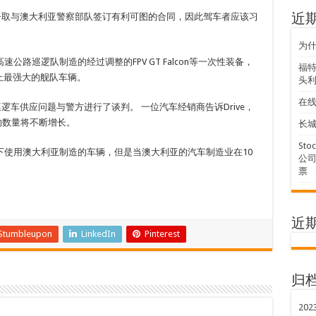
争取与澳大利亚警察部队签订有利可图的合同，因此驾车者应该习
近
为
路巡逻队制造的经过调整的FPV GT Falcon等一次性装备，
福特
史上最强大的舰队车辆。
头利
在
逻车供应问题与警方进行了谈判。 一位汽车经销商告诉Drive，
的数量将不断增长。
长城
Sto
下使用澳大利亚制造的车辆，但是当澳大利亚的汽车制造业在10
公司
票
近
Stumbleupon
LinkedIn
Pinterest
归
202