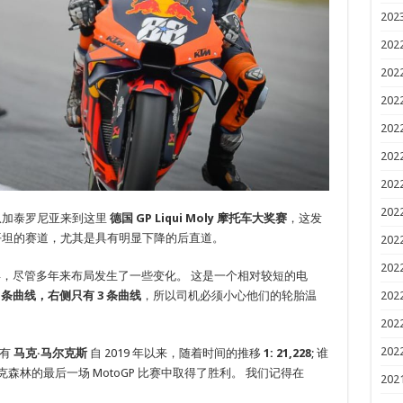
202
202
202
202
202
202
202
202
从加泰罗尼亚来到这里
德国 GP Liqui Moly 摩托车大奖赛
，这发
不平坦的赛道，尤其是具有明显下降的后直道。
202
202
 年，尽管多年来布局发生了一些变化。 这是一个相对较短的电
202
0 条曲线，右侧只有 3 条曲线
，所以司机必须小心他们的轮胎温
202
202
有
马克·马尔克斯
自 2019 年以来，随着时间的推移
1: 21,228
; 谁
森林的最后一场 MotoGP 比赛中取得了胜利。 我们记得在
202