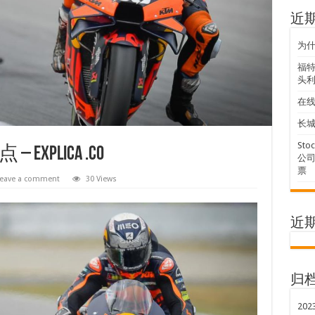
近
为
福特
头利
在
长城
Sto
plica .co
公司
票
eave a comment
30 Views
近
归
202