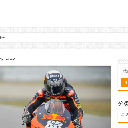
开关
ica .co
分