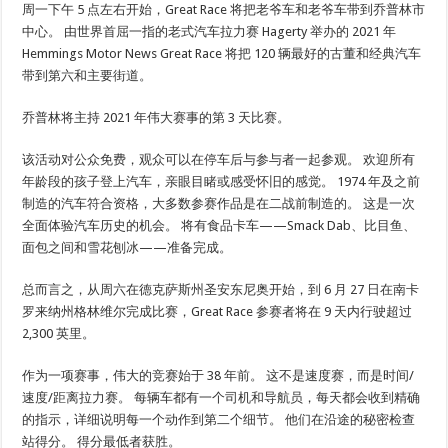
周一下午 5 点左右开始，Great Race 将把老爷车和老爷车带到乔普林市
中心。 由世界首屈一指的老式汽车拉力赛 Hagerty 举办的 2021 年
Hemmings Motor News Great Race 将把 120 辆最好的古董和经典汽车
带到第六和主要街道。
乔普林将主持 2021 年伟大赛事的第 3 天比赛。
该活动对公众免费，观众可以在停车后与参与者一起参观。 欢迎所有
年龄段的孩子登上汽车，亲眼目睹或感受怀旧的感觉。 1974 年及之前
制造的汽车符合资格，大多数参赛作品是在二战前制造的。 这是一次
全面体验汽车历史的机会。 将有食品卡车——Smack Dab、比目鱼、
面包之间和雪花刨冰——准备完成。
总而言之，从周六在德克萨斯州圣安东尼奥开始，到 6 月 27 日在南卡
罗来纳州格林维尔完成比赛，Great Race 参赛者将在 9 天内行驶超过
2,300 英里。
作为一项赛事，伟大的竞赛始于 38 年前。 这不是速度赛，而是时间/
速度/距离拉力赛。 每辆车都有一个司机和导航员，每天都会收到精确
的指示，详细说明每一个动作到第二个细节。 他们在沿途的秘密检查
站得分。 得分最低者获胜。