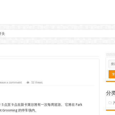
开关
eave a comment
53 Views
分
午 5 点至 9 点在新卡莱尔将有一次每周巡游。 它将在 Park
’s Pet Grooming 的停车场内。