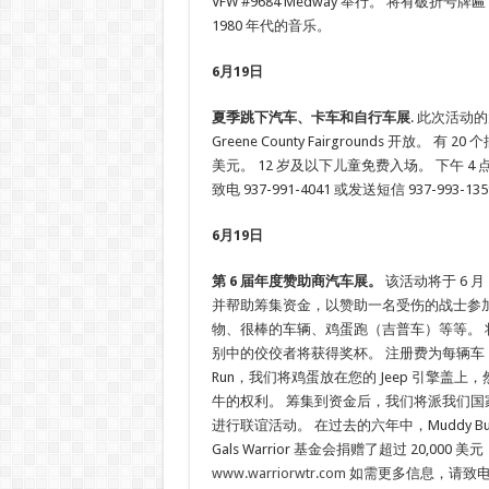
VFW #9684 Medway 举行。 将有破折号牌匾
1980 年代的音乐。
6月19日
夏季跳下汽车、卡车和自行车展
. 此次活动的大门
Greene County Fairgrounds 开放
美元。 12 岁及以下儿童免费入场。 下午 
致电 937-991-4041 或发送短信 937-993-13
6月19日
第 6 届年度赞助商汽车展。
该活动将于 6 月
并帮助筹集资金，以赞助一名受伤的战士参加 F
物、很棒的车辆、鸡蛋跑（吉普车）等等。 
别中的佼佼者将获得奖杯。 注册费为每辆车 10
Run，我们将鸡蛋放在您的 Jeep 引擎
牛的权利。 筹集到资金后，我们将派我们
进行联谊活动。 在过去的六年中，Muddy Buddy 的
Gals Warrior 基金会捐赠了超过 20,
www.warriorwtr.com
如需更多信息，请致电 513