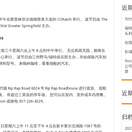
近
为
午在斯普林菲尔德南喷泉大道的 COhatch 举行。 该节目由 The
Visit Greater Springfield 主办。
福特
头利
16
在
始，每第三个星期六从上午 8 点到中午举行。 无论风雨无阻，都将在
长城
. 7160 号自由中心举行。 该节目由三州野马/福特俱乐部主办，并由保险汽车拍
Sto
牌和型号。 来喝杯咖啡，看看很酷的汽车。
公司
票
ip Rap Road 6024 号 Rip Rap Roadhouse 进行巡游。 巡航
近
点至日落。 有超过三英亩的停车场。 您可以在室内、室外或车内用餐。
com
或致电 937-236-4329。
归
月 19 日星期六上午 11 点至下午 4 点在新卡莱尔北湖路 1587 号的
202