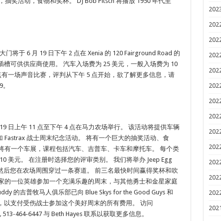
，抽奖活动，食物和奖杯。 DJ Bob Pitsch 将播放 1950 年代至
202
202
202
将于 6 月 19 日下午 2 点在 Xenia 的 120 Fairground Road 的
202
。 有 20 个插槽可供供应商使用。 汽车入场费为 25 美元，一般入场费为 10
202
4 点有一场声音比赛，评判从下午 5 点开始，欲了解更多信息，请
59。
202
202
202
 19 日上午 11 点至下午 4 点在马力农场举行。 该活动将提供车辆
202
astrax 战士周末纪念活动。 将有一个巨大的抽奖活动、食
202
将有一个车展，课程包括汽车、吉普车、卡车和摩托车。 每个类
 美元。 在注册时选择您的评审类别。 我们将举办 Jeep Egg
202
盖上，然后您在农场周围穿过一条赛道。 前三名最快时间赢得奖杯和吹
202
国家的一位英雄参加一个充满乐趣的周末，与其他勇士和金星家庭
吉普牧马人俱乐部已向 Blue Skys for the Good Guys 和
202
000 美元，以支付受伤战士参加这个美好周末的所有费用。 访问
202
-464-6447 与 Beth Hayes 联系以获取更多信息。