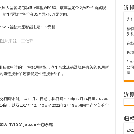
座大型智能电动SUV车型WEY 80。该车型定位为WEY全新旗舰
近
新车型预计售价在35万元-40万元之间。
为
福特
头利
图片来源：工信部
在
长城
Sto
立讯精密申请的“一种实用新型与汽车高速连接器组件有关的实用新
公司
票
车高速连接器的连接稳定性连接器组件。
近
计划。 从11月21日起，将召回2021年12月14日至2022年
4辆，以及2021年12月10日至2022年2月18日期间生产的部分宝
归
加入 NVIDIA Jetson 生态系统
202